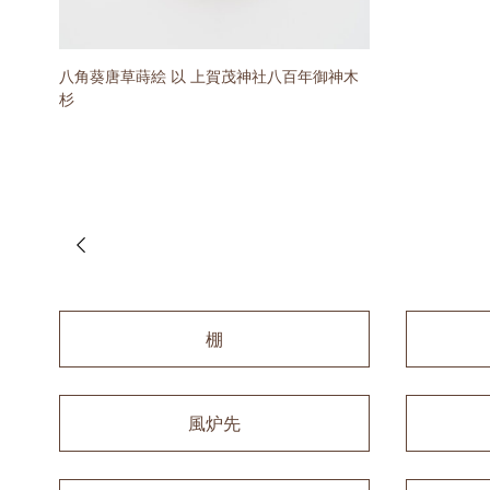
八角葵唐草蒔絵 以 上賀茂神社八百年御神木
杉
棚
風炉先