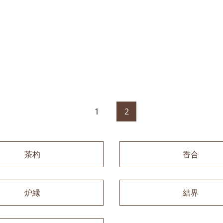
1
2
茶杓
香合
炉縁
結界