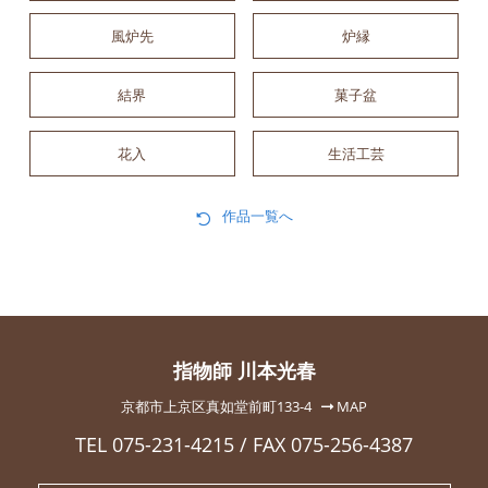
風炉先
炉縁
結界
菓子盆
花入
生活工芸
作品一覧へ
指物師 川本光春
京都市上京区真如堂前町133-4
MAP
TEL 075-231-4215 / FAX 075-256-4387