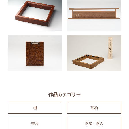
作品カテゴリー
棚
茶杓
香合
莨盆・莨入