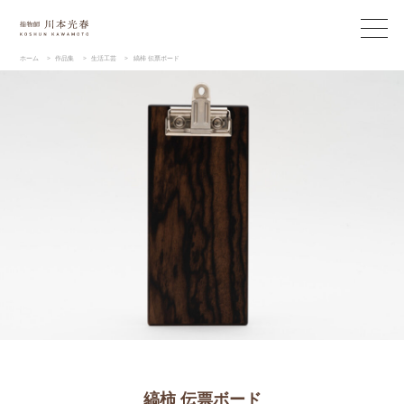
ホーム
>
作品集
>
生活工芸
>
縞柿 伝票ボード
縞柿 伝票ボード