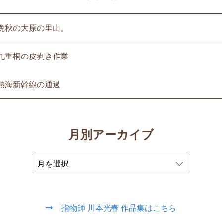
晩秋の大原の里山。
九重桐の皮剥き作業
熱海新幹線の通過
月別アーカイブ
指物師 川本光春 作品集はこちら